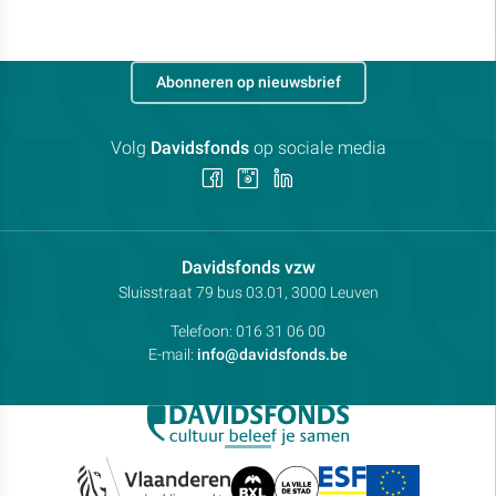
Abonneren op nieuwsbrief
Volg
Davidsfonds
op sociale media
Volg
Volg
Volg
ons
ons
ons
op
op
op
Facebook
Instagram
LinkedIn
Contactpersoon:
Davidsfonds vzw
Adres:
Sluisstraat 79
bus 03.01, 3000
Leuven
Telefoon:
016 31 06 00
E-mail:
info@davidsfonds.be