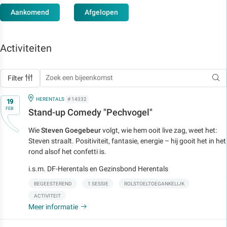
Aankomend
Afgelopen
Activiteiten
Filter
Op
IN
HERENTALS
# 14332
19
FEB
Stand-up Comedy "Pechvogel"
Wie
Steven Goegebeur
volgt, wie hem ooit live zag, weet het:
Steven straalt. Positiviteit, fantasie, energie – hij gooit het in het
rond alsof het confetti is.
i.s.m. DF-Herentals en Gezinsbond Herentals
BEGEESTEREND
1 SESSIE
ROLSTOELTOEGANKELIJK
ACTIVITEIT
Meer informatie