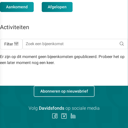
Aankomend
Afgelopen
Activiteiten
Filter
Er zijn op dit moment geen bijeenkomsten gepubliceerd. Probeer het op
een later moment nog een keer.
Abonneren op nieuwsbrief
Volg
Davidsfonds
op sociale media
Volg
Volg
Volg
ons
ons
ons
op
op
op