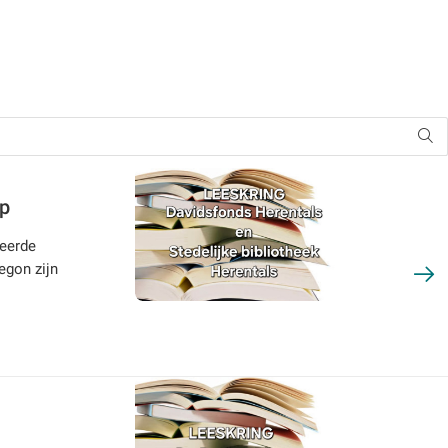
op
deerde
gon zijn
ack.