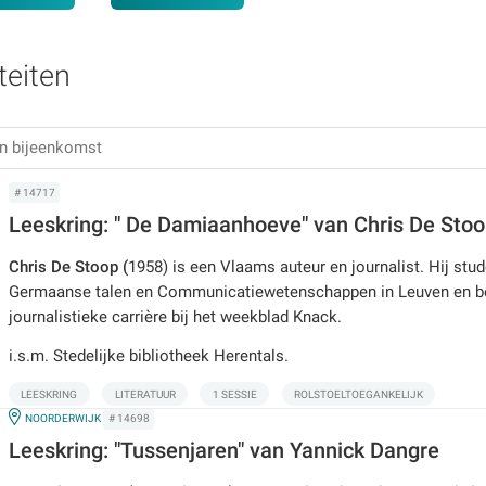
teiten
# 14717
Leeskring: " De Damiaanhoeve" van Chris De Sto
Chris De Stoop (
1958) is een Vlaams auteur en journalist. Hij stu
Germaanse talen en Communicatiewetenschappen in Leuven en be
journalistieke carrière bij het weekblad Kn
i.s.m. Stedelijke bibliotheek Herentals.
LEESKRING
LITERATUUR
1 SESSIE
ROLSTOELTOEGANKELIJK
IN
NOORDERWIJK
# 14698
Leeskring: "Tussenjaren" van Yannick Dangre