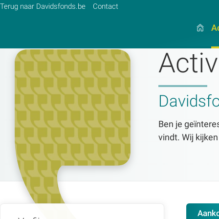
Terug naar Davidsfonds.be
Contact
Ac
Activ
Zoek:
Davidsf
Zoeken
Ben je geïnteres
vindt. Wij kijke
Aank