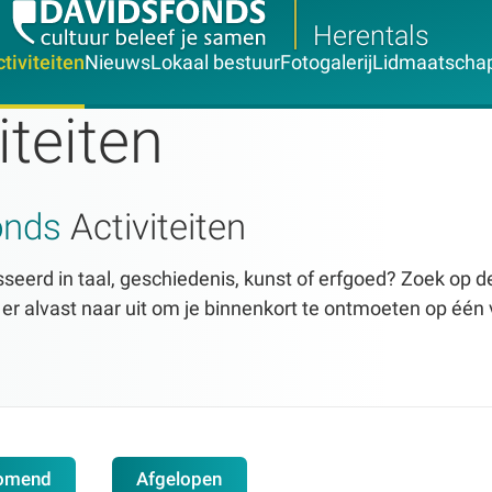
Herentals
tiviteiten
Nieuws
Lokaal bestuur
Fotogalerij
Lidmaatscha
iteiten
onds
Activiteiten
seerd in taal, geschiedenis, kunst of erfgoed? Zoek op dez
n er alvast naar uit om je binnenkort te ontmoeten op één 
omend
Afgelopen