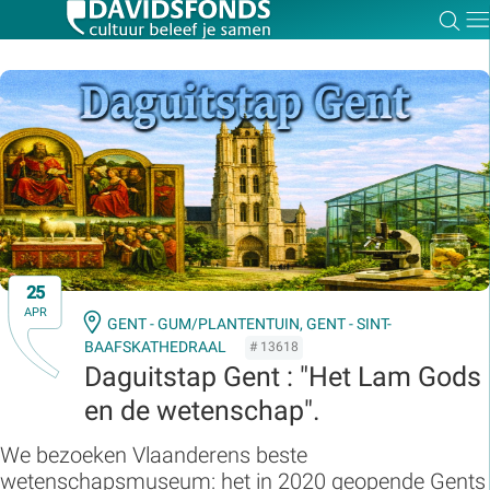
Zoe
Dir
Zoek:
Zoeken
25
APR
GENT - GUM/PLANTENTUIN,
GENT - SINT-
BAAFSKATHEDRAAL
# 13618
Daguitstap Gent : "Het Lam Gods
en de wetenschap".
We bezoeken Vlaanderens beste
wetenschapsmuseum: het in 2020 geopende Gents