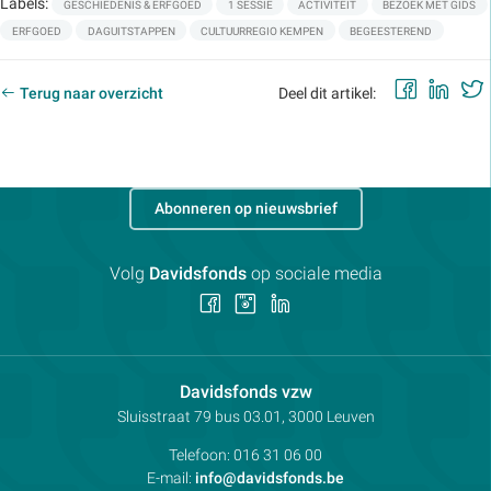
Labels:
GESCHIEDENIS & ERFGOED
1 SESSIE
ACTIVITEIT
BEZOEK MET GIDS
ERFGOED
DAGUITSTAPPEN
CULTUURREGIO KEMPEN
BEGEESTEREND
Faceb
Lin
Terug naar overzicht
Deel dit artikel:
Abonneren op nieuwsbrief
Volg
Davidsfonds
op sociale media
Volg
Volg
Volg
ons
ons
ons
op
op
op
Facebook
Instagram
LinkedIn
Contactpersoon:
Davidsfonds vzw
Adres:
Sluisstraat 79
bus 03.01, 3000
Leuven
Telefoon:
016 31 06 00
E-mail:
info@davidsfonds.be