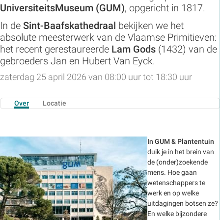
UniversiteitsMuseum (GUM)
, opgericht in 1817.
In de
Sint-Baafskathedraal
bekijken we het
absolute meesterwerk van de Vlaamse Primitieven:
het recent gerestaureerde
Lam Gods
(1432) van de
gebroeders Jan en Hubert Van Eyck.
zaterdag 25 april 2026 van 08:00 uur tot 18:30 uur
Over
Locatie
In GUM & Plantentuin
duik je in het brein van
de (onder)zoekende
mens. Hoe gaan
wetenschappers te
werk en op welke
uitdagingen botsen ze?
En welke bijzondere